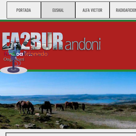
Vaya al Contenido
PORTADA
EUSKAL
ALFA VICTOR
▼
RADIOAFICIO
▼
Ongi etorri