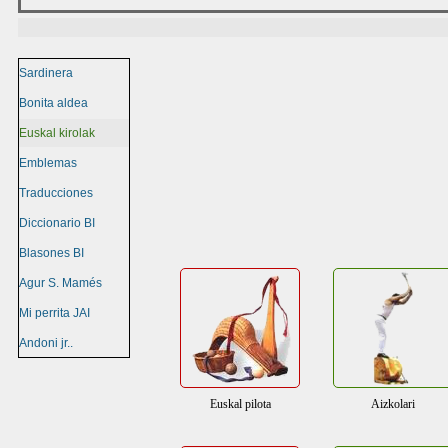
Sardinera
Bonita aldea
Euskal kirolak
Emblemas
Traducciones
Diccionario BI
Blasones BI
Agur S. Mamés
Mi perrita JAI
Andoni jr..
Saltar menú
Euskal pilota
Aizkolari