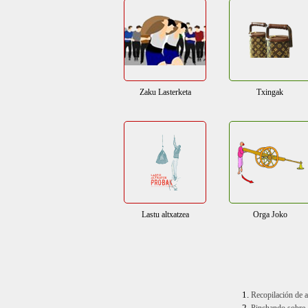
Zaku Lasterketa
Txingak
Lastu altxatzea
Orga Joko
Recopilación de 
Pinchando sobre 