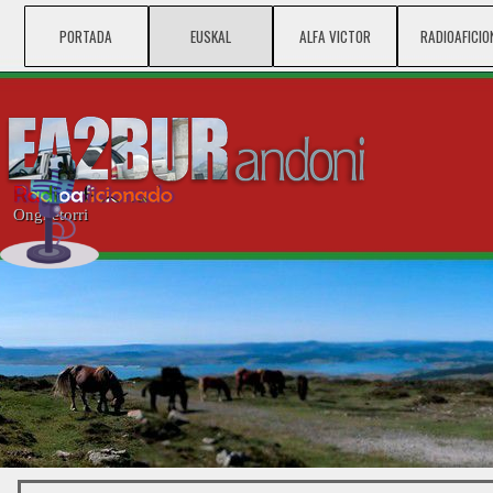
Vaya al Contenido
PORTADA
EUSKAL
ALFA VICTOR
▼
RADIOAFICIO
▼
Ongi etorri