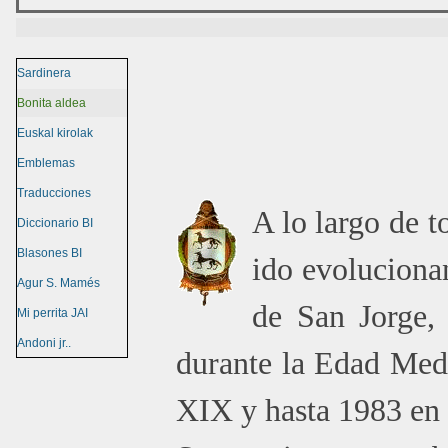
Sardinera
Bonita aldea
Euskal kirolak
Emblemas
Traducciones
A lo largo de t
Diccionario BI
Blasones BI
ido evoluciona
Agur S. Mamés
de San Jorge, 
Mi perrita JAI
Andoni jr..
durante la Edad Med
XIX y hasta 1983 en 