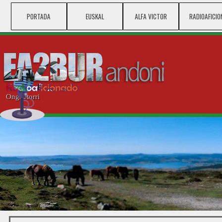
Vaya al Contenido
PORTADA
EUSKAL
ALFA VICTOR
▼
RADIOAFICIO
▼
Ongi etorri