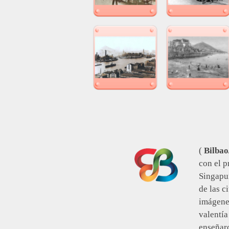
Saltar menú
(
Bilbao
con el p
Singapu
de las c
imágenes
valentía
enseñaro