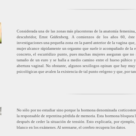
Considerada una de las zonas más placenteras de la anatomía femenina,
descubridor, Ernst Gräfenberg. A comienzos de los años 60, éste
investigaciones una pequeña zona en la pared anterior de la vagina que,
mujer alcance rápidamente un orgasmo que suele ir acompañado de la e
concreto, el escurridizo punto, pues muchas mujeres aseguran que no s
tamaño de un euro y se halla a medio camino entre el hueso púbico y 
abertura vaginal. No obstante, algunos sexólogos opinan que hay muy
psicológicas que avalen la existencia de tal punto erógeno y que, por tan
No sólo por no estudiar sino porque la hormona denominada corticoste
la responsable de repentina pérdida de memoria. Esta hormona bloquea l
después de ceder la situación de tensión. Esto explicaría, por ejemplo
blanco en los exámenes. Al serenarse, el cerebro recupera los datos.