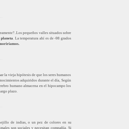
neamente?..
Los pequeños valles situados sobre
l planeta
. La temperatura ahí es de -98 grados
 moriríamos.
r la vieja hipótesis de que los seres humanos
nocimientos adquiridos durante el día,
Según
l cerebro humano almacena en el hipocampo los
largo plazo
.
ejillo de indias, o un pez de colores en su
imales son sociales y necesitan compañía. Si