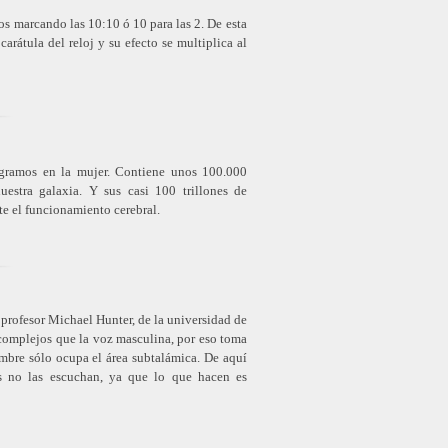
os marcando las 10:10 ó 10 para las 2. De esta
carátula del reloj y su efecto se multiplica al
gramos en la mujer. Contiene unos 100.000
uestra galaxia. Y sus casi 100 trillones de
te el funcionamiento cerebral.
profesor Michael Hunter, de la universidad de
 complejos que la voz masculina, por eso toma
ombre sólo ocupa el área subtalámica. De aquí
s no las escuchan, ya que lo que hacen es