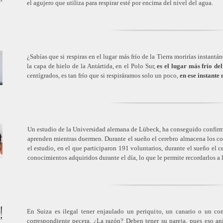
el agujero que utiliza para respirar esté por encima del nivel del agua.
¿Sabías que si respiras en el lugar más frío de la Tierra morirías instantá
la capa de hielo de la Antártida, en el Polo Sur,
es el lugar más frío de
centígrados, es tan frío que si respiráramos solo un poco,
en ese instante
Un estudio de la Universidad alemana de Lübeck, ha conseguido confirma
aprenden mientras duermen. Durante el sueño el cerebro almacena los co
el estudio, en el que participaron 191 voluntarios, durante el sueño e
conocimientos adquiridos durante el día, lo que le permite recordarlos a 
En Suiza es ilegal tener enjaulado un periquito, un canario o un con
correspondiente pecera. ¿La razón? Deben tener su pareja, pues eso an