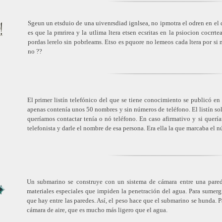
Sgeun un etsduio de una uivenrsdiad ignlsea, no ipmotra el odren en el qu
es que la pmrirea y la utlima ltera etsen ecsritas en la psiocion cocrrt
pordas lerelo sin pobrleams. Etso es pquore no lemeos cada ltera por si
no ??
El primer listín telefónico del que se tiene conocimiento se publicó e
apenas contenía unos 50 nombres y sin números de teléfono. El listín solo
queríamos contactar tenía o nó teléfono. En caso afirmativo y si quería
telefonista y darle el nombre de esa persona. Era ella la que marcaba el 
Un submarino se construye con un sistema de cámara entre una pared e
materiales especiales que impiden la penetración del agua. Para sumerg
que hay entre las paredes. Así, el peso hace que el submarino se hunda. Pa
cámara de aire, que es mucho más ligero que el agua.