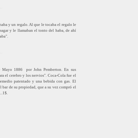
ba y un regalo. Al que le tocaba el regalo le
pagar y le llamaban el tonto del haba, de ahí
laba".
 de Mayo 1886 por John Pemberton. En sus
a el cerebro y los nervios". Coca-Cola fue el
remedio patentado y una bebida con gas. El
 bar de su propiedad, que a su vez compró el
..1$.