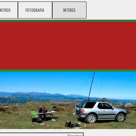
ENTROS
▼
FOTOGRAFIA
▼
INTERES
▼
▼