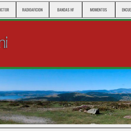
Saltar menú
VICTOR
▼
RADIOAFICION
▼
BANDAS HF
▼
MOMENTOS
▼
ENCU