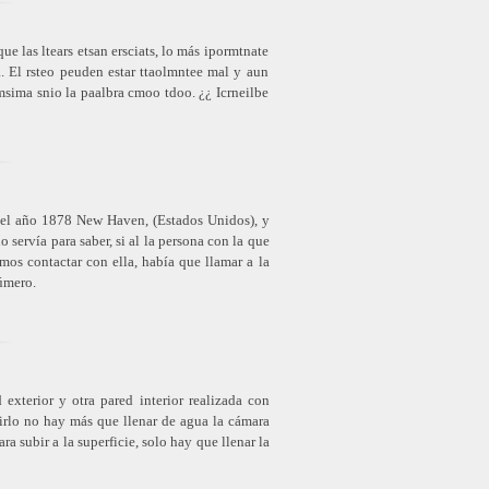
e las ltears etsan ersciats, lo más ipormtnate
ea. El rsteo peuden estar ttaolmntee mal y aun
 msima snio la paalbra cmoo tdoo. ¿¿ Icrneilbe
n el año 1878 New Haven, (Estados Unidos), y
 servía para saber, si al la persona con la que
mos contactar con ella, había que llamar a la
número.
xterior y otra pared interior realizada con
irlo no hay más que llenar de agua la cámara
ra subir a la superficie, solo hay que llenar la