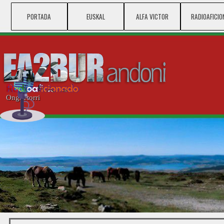
Vaya al Contenido
PORTADA
EUSKAL
ALFA VICTOR
▼
RADIOAFICIO
▼
Ongi etorri