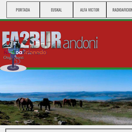
Vaya al Contenido
PORTADA
EUSKAL
ALFA VICTOR
▼
RADIOAFICIO
▼
Ongi etorri