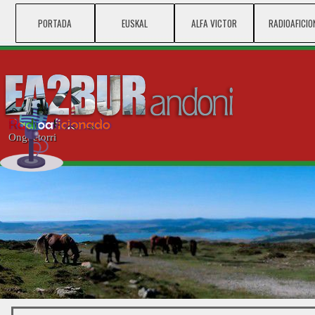
Vaya al Contenido
PORTADA
EUSKAL
ALFA VICTOR
▼
RADIOAFICIO
▼
Ongi etorri