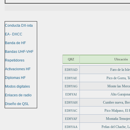
Conducta DX-ixta
EA - DXCC
Banda de HF
Bandas UHF-VHF
QRZ
Ubicación
Repetidores
Activaciones HF
Faro de la Isle
ED8YAD
Diplomas HF
Pico de Gorra, T
ED8YAE
Monte las Merc
Modos digitales
ED8YAG
Alto Garajon
ED8YAI
Enlaces de radio
Cumbre nueva, Bre
ED8YAH
Diseño de QSL
Pico Malpaso, El 
ED8YAC
Montaña Temoje
ED8YAF
Saltar menú
Peñas del Chache, L
ED8YAA